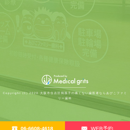
Copyright (C) 2020 大阪市住吉区我孫子の痛くない歯医者ならあびこファミ
リー歯科
06
-
6608
-
4618
WEB予約